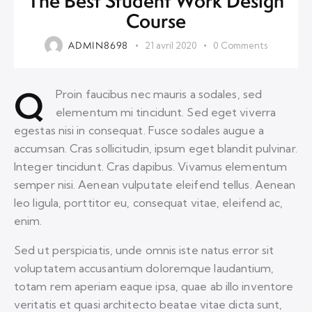
The Best Student Work Design
Course
ADMIN8698
21 avril 2020
0
Comments
Q
Proin faucibus nec mauris a sodales, sed
elementum mi tincidunt. Sed eget viverra
egestas nisi in consequat. Fusce sodales augue a
accumsan. Cras sollicitudin, ipsum eget blandit pulvinar.
Integer tincidunt. Cras dapibus. Vivamus elementum
semper nisi. Aenean vulputate eleifend tellus. Aenean
leo ligula, porttitor eu, consequat vitae, eleifend ac,
enim.
Sed ut perspiciatis, unde omnis iste natus error sit
voluptatem accusantium doloremque laudantium,
totam rem aperiam eaque ipsa, quae ab illo inventore
veritatis et quasi architecto beatae vitae dicta sunt,